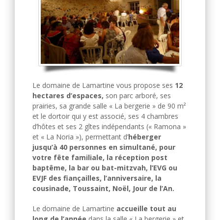
Le domaine de Lamartine vous propose ses
12
hectares d’espaces,
son parc arboré, ses
prairies, sa grande salle « La bergerie » de 90 m²
et le dortoir qui y est associé, ses 4 chambres
d’hôtes et ses 2 gîtes indépendants (« Ramona »
et « La Noria »), permettant d’
héberger
jusqu’à 40 personnes en simultané, pour
votre fête familiale, la réception post
baptême, la bar ou bat-mitzvah, l’EVG ou
EVJF des fiançailles, l’anniversaire, la
cousinade, Toussaint, Noël, Jour de l’An.
Le domaine de Lamartine
accueille tout au
long de l’année
dans la salle « La bergerie » et